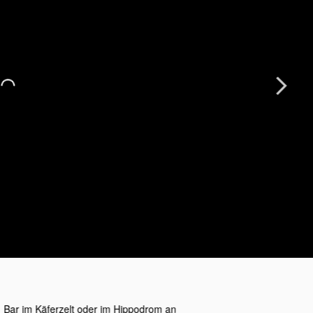
Next
1 Bar im Käferzelt oder im Hippodrom an