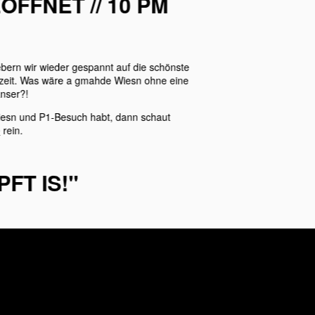
ÖFFNET // 10 PM
ebern wir wieder gespannt auf die schönste
eszeit. Was wäre a gmahde Wiesn ohne eine
nser?!
Wiesn und P1-Besuch habt, dann schaut
e
rein.
PFT IS!"