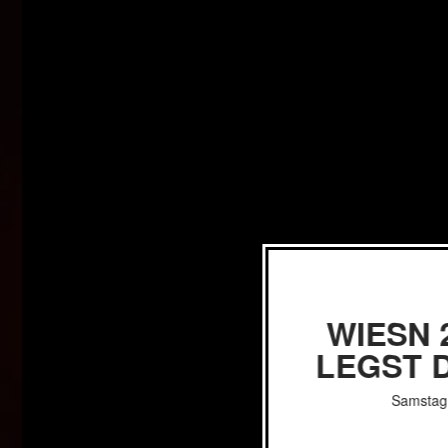
WIESN 2
LEGST D
Samstag