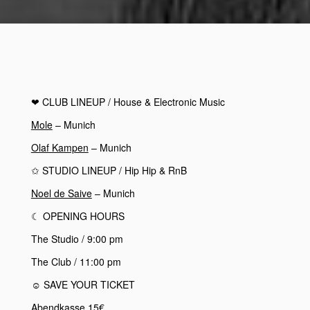
❤︎
CLUB
LINEUP
/ House & Electronic Music
Mole
– Munich
Olaf Kampen
– Munich
✩
STUDIO
LINEUP
/ Hip Hip & RnB
Noel de Saive
– Munich
☾
OPENING HOURS
The Studio / 9:00 pm
The Club / 11:00 pm
☺︎ SAVE YOUR TICKET
Abendkasse 15€