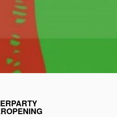
LERPARTY
EROPENING