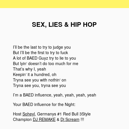
SEX, LIES & HIP HOP
I’ll be the last to try to judge you
But I’ll be the first to try to fuck
A lot of BAED Guyz try to lie to you
But lyin‘ doesn’t do too much for me
That’s why I, yeah
Keepin‘ it a hundred, oh
Tryna see you with nothin‘ on
Tryna see you, tryna see you
I’m a BAED influence, yeah, yeah, yeah, yeah
Your BAED influence for the Night:
Host
Soheyl
, Germanys #1 Red Bull 3Style
Champion
DJ REMAKE
&
Dj Scream
!!!
—————————————————————————————