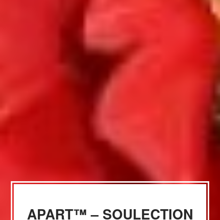
APART™ – SOULECTION