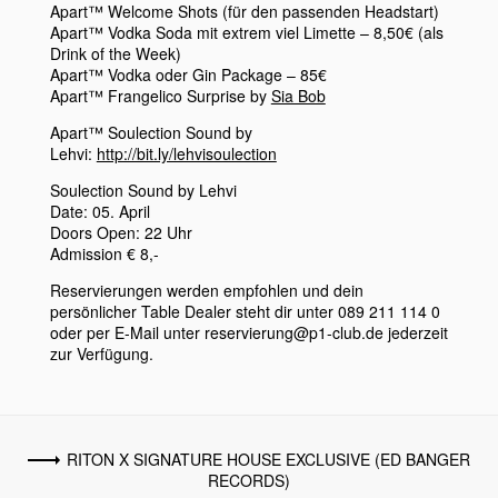
Apart™ Welcome Shots (für den passenden Headstart)
Apart™ Vodka Soda mit extrem viel Limette – 8,50€ (als
Drink of the Week)
Apart™ Vodka oder Gin Package – 85€
Apart™ Frangelic
o Surprise by
Sia Bob
Apart™ Soulection Sound by
Lehvi:
http://bit.ly/lehvisoulection
Soulection Sound by Lehvi
Date: 05. April
Doors Open: 22 Uhr
Admission € 8,-
Reservierungen werden empfohlen und dein
persönlicher Table Dealer steht dir unter 089 211 114 0
oder per E-Mail unter reservierung@p1-club.de jederzeit
zur Verfügung.
RITON X SIGNATURE HOUSE EXCLUSIVE (ED BANGER
RECORDS)